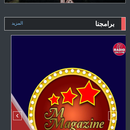
برامجنا
المزيد