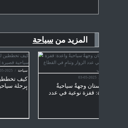
المزيد من
سياحة
سياحة
/
سياحة
/
2025-05-03
كيف ت
أفغانستان وجهةٌ سياحيةٌ
برحلة 
واعدة: قفزة نوعية في عدد
أماكن
الزوار وتنامٍ في القطاع
السياحي
لب