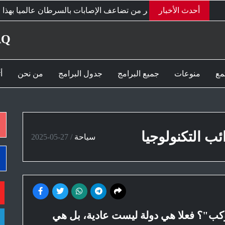
أحدث الأخبار
تحذير من تضاعف الإصابات بالسرطان عالميا بهذا التوقيت
AQ
مع
منوعات
جميع البرامج
جدول البرامج
من نحن
أ
ئب التكنولوجيا
سياحة
/
2025-05-27
كب"؟ فعلا هي دولة ليست عادية، بل هي