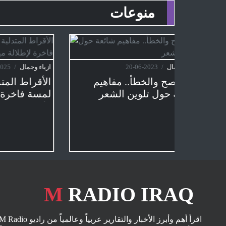
منوعات
ازياء وجمال
/
2023-06-20
ازياء وجم
فيرا
بين الصح والخطأ.. مفاهيم
الأقرا
شائعة حول تلوين الشعر
لمسة ف
راقية
M
RADIO IRAQ