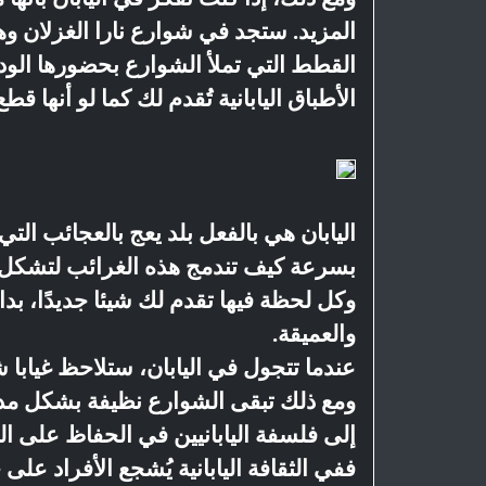
المزيد. ستجد في شوارع نارا الغزلان و
القطط التي تملأ الشوارع بحضورها الو
الأطباق اليابانية تُقدم لك كما لو أنها
اليابان هي بالفعل بلد يعج بالعجائب الت
بسرعة كيف تندمج هذه الغرائب لتشكل إح
وكل لحظة فيها تقدم لك شيئا جديدًا، بداي
والعميقة.
عندما تتجول في اليابان، ستلاحظ غيابا ش
ومع ذلك تبقى الشوارع نظيفة بشكل مده
إلى فلسفة اليابانيين في الحفاظ على ال
ففي الثقافة اليابانية يُشجع الأفراد عل