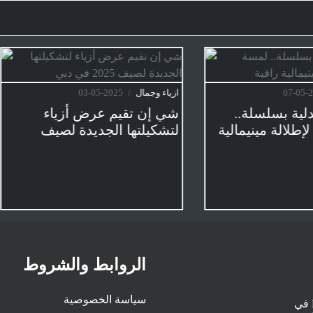
ال
/
2025-05-07
ازياء وجمال
/
2025-05-03
ط المتدلية بسلسلة..
شي إن تقيم عرض أزياء
اخرة لإطلالة مينيمالية
لتشكيلتها الجديدة لصيف
2025 في دبي
الروابط والشروط
سياسة الخصوصية
اقرأ أهم وأبرز الأخبار والتقارير عربياً وعالمياً من راديو M Radio في