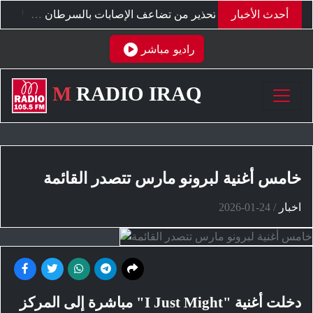
أحدث الأخبار
"نينتندو" تحدد موعد وقف بيع أجهزة "سويتش" في السعودية والإمارات
تحذير من تضاعف الإصابات بالسرطان عالميا بهذا التوقيت
راديو مباشر
M
RADIO IRAQ
خامس أغنية لبرونو مارس تتصدر القائمة
اخبار
/
2026-01-24
دخلت أغنية "I Just Might" مباشرة إلى المركز